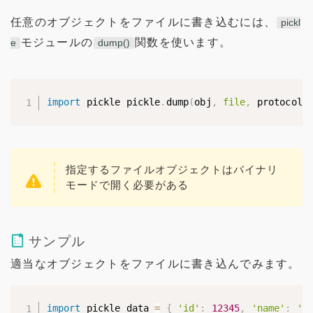
任意のオブジェクトをファイルに書き込むには、
pickl
モジュールの
関数を使います。
e
dump()
import
 pickle pickle
.
dump
(
obj
,
file
,
 protocol
=
指定するファイルオブジェクトはバイナリ
モードで開く必要がある
サンプル
適当なオブジェクトをファイルに書き込んでみます。
import
 pickle data 
=
{
'id'
:
12345
,
'name'
:
'