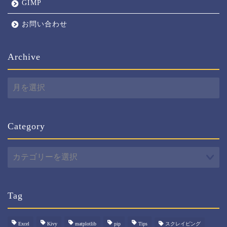
GIMP
お問い合わせ
Archive
Archive
Category
Category
Tag
Excel
Kivy
matplotlib
pip
Tips
スクレイピング