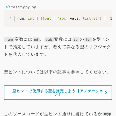
testmypy.py
num
:
int
|
float
=
'abc'
 vals
:
list
[
str
]
=
[
1
,
変数には
、
変数には
の
を型ヒン
num
int
vals
str
list
トで指定していますが、敢えて異なる型のオブジェク
トを代入しています。
型ヒントについては以下の記事を参照してください。
型ヒントで使用する型を指定しよう【アノテーショ
ン】
このソースコードが型ヒント通りに書けているか
myp