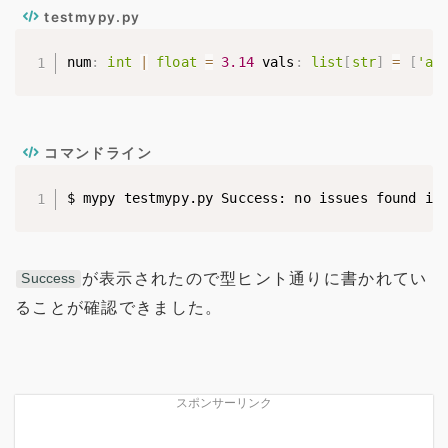
testmypy.py
num
:
int
|
float
=
3.14
 vals
:
list
[
str
]
=
[
'a'
コマンドライン
$ mypy testmypy.py Success: no issues found in
が表示されたので型ヒント通りに書かれてい
Success
ることが確認できました。
スポンサーリンク