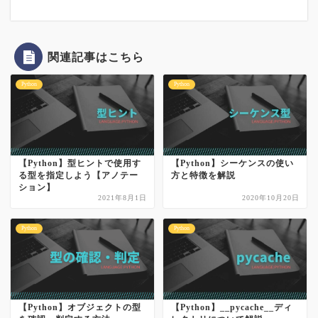
関連記事はこちら
Python
Python
【Python】型ヒントで使用す
【Python】シーケンスの使い
る型を指定しよう【アノテー
方と特徴を解説
ション】
2021年8月1日
2020年10月20日
Python
Python
【Python】オブジェクトの型
【Python】__pycache__ディ