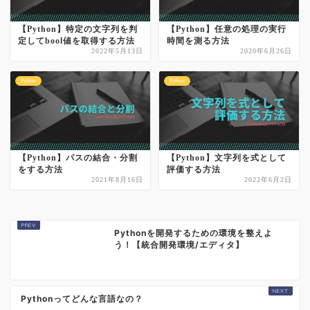
【Python】特定の文字列を判
【Python】任意の処理の実行
定してbool値を取得する方法
時間を測る方法
2022年5月13日
2020年6月26日
Python
Python
【Python】パスの結合・分割
【Python】文字列を式として
をする方法
評価する方法
2021年8月16日
2022年6月2日
Pythonを開発するための環境を整えよ
う！【統合開発環境/エディタ】
Pythonってどんな言語なの？