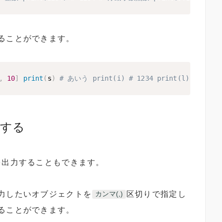
ることができます。
,
10
]
print
(
s
)
# あいう print(i) # 1234 print(l) # ['hog
力する
を出力することもできます。
力したいオブジェクトを
区切りで指定し
カンマ(,)
ることができます。