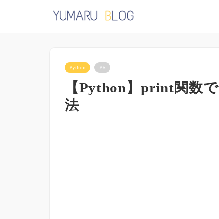
Python
PR
【Python】prin
法