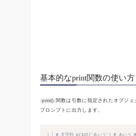
基本的なprint関数の使い方
関数は引数に指定されたオブジェ
print()
プロンプトに出力します。
# 文字列 print('あいう') # あいう # 整