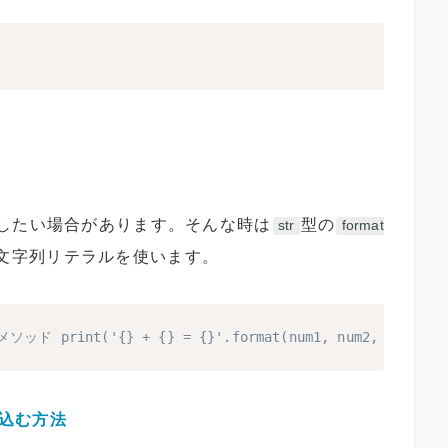
したい場合があります。そんな時は
型の
str
format
文字列リテラルを使います。
)メソッド print('{} + {} = {}'.format(num1, num2, num1 
め込む方法