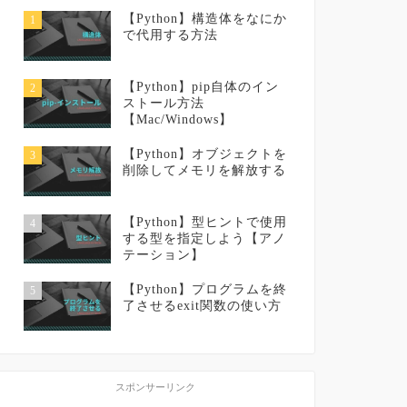
【Python】構造体をなにか
1
で代用する方法
【Python】pip自体のイン
2
ストール方法
【Mac/Windows】
【Python】オブジェクトを
3
削除してメモリを解放する
【Python】型ヒントで使用
4
する型を指定しよう【アノ
テーション】
【Python】プログラムを終
5
了させるexit関数の使い方
スポンサーリンク