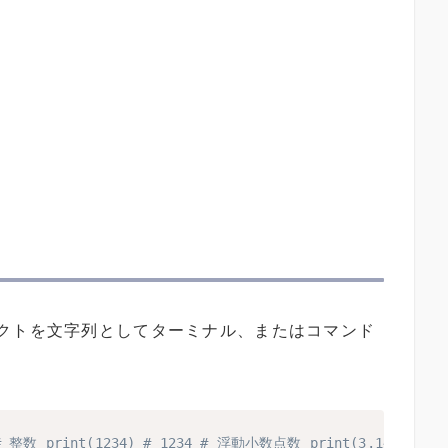
クトを文字列としてターミナル、またはコマンド
数 print(1234) # 1234 # 浮動小数点数 print(3.1415) # 3.14