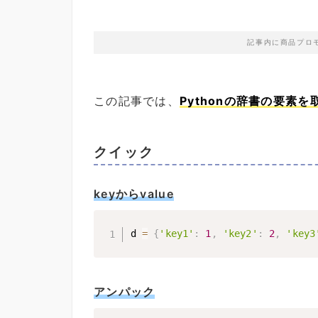
記事内に商品プロ
この記事では、
Pythonの辞書の要素
クイック
keyからvalue
d 
=
{
'key1'
:
1
,
'key2'
:
2
,
'key3
アンパック