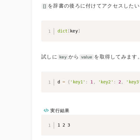
を辞書の後ろに付けてアクセスしたい
[]
dict
[
key
]
試しに
から
を取得してみます
key
value
d 
=
{
'key1'
:
1
,
'key2'
:
2
,
'key3
実行結果
1 2 3