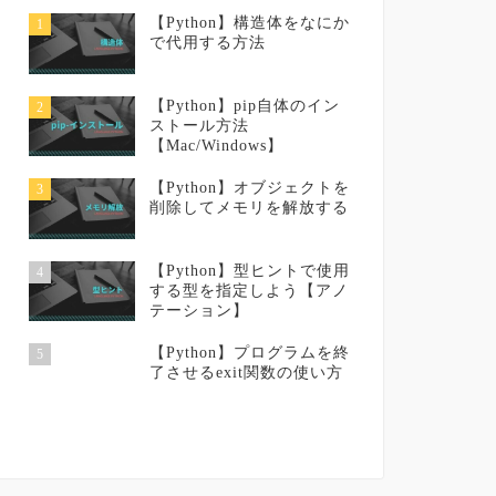
【Python】構造体をなにか
1
で代用する方法
【Python】pip自体のイン
2
ストール方法
【Mac/Windows】
【Python】オブジェクトを
3
削除してメモリを解放する
【Python】型ヒントで使用
4
する型を指定しよう【アノ
テーション】
【Python】プログラムを終
5
了させるexit関数の使い方