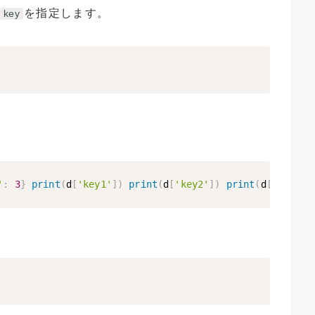
を指定します。
key
。
'
:
3
}
print
(
d
[
'key1'
]
)
print
(
d
[
'key2'
]
)
print
(
d
[
'key3'
]