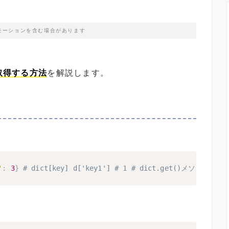
モーションを含む場合があります
を取得する方法
を解説します。
'
:
3
}
# dict[key] d['key1'] # 1 # dict.get()メソッド d.ge