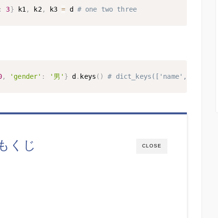
:
3
}
 k1
,
 k2
,
 k3 
=
 d 
# one two three
0
,
'gender'
:
'男'
}
 d
.
keys
(
)
# dict_keys(['name', 'age'
もくじ
CLOSE