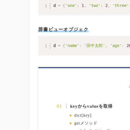
d 
=
{
'one'
:
1
,
'two'
:
2
,
'three'
辞書ビューオブジェク
d 
=
{
'name'
:
'田中太郎'
,
'age'
:
2
keyからvalueを取得
dict[key]
getメソッド