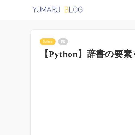
Python
PR
【Python】辞書の要