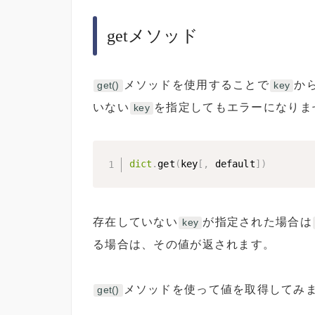
getメソッド
メソッドを使用することで
か
get()
key
いない
を指定してもエラーになりま
key
dict
.
get
(
key
[
,
 default
]
)
存在していない
が指定された場合は
key
る場合は、その値が返されます。
メソッドを使って値を取得してみ
get()