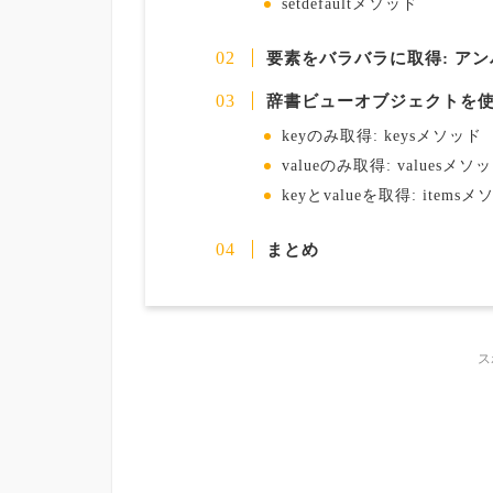
setdefaultメソッド
要素をバラバラに取得: ア
辞書ビューオブジェクトを
keyのみ取得: keysメソッド
valueのみ取得: valuesメソ
keyとvalueを取得: items
まとめ
ス