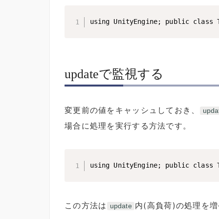
using UnityEngine; public clas
updateで監視する
変更前の値をキャッシュしておき、
upda
場合に処理を実行する方法です。
using UnityEngine; public cla
この方法は
内(高負荷)の処理を
update