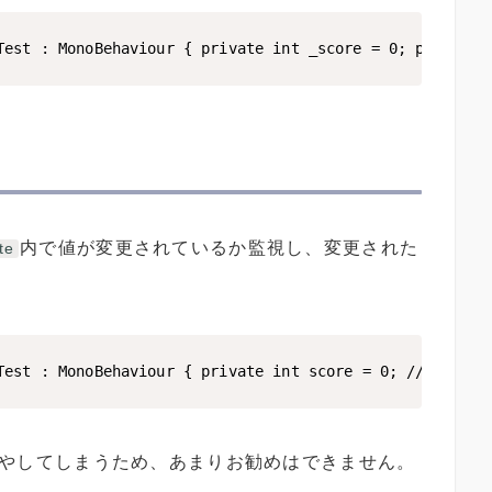
s Test : MonoBehaviour { private int _score = 0; pu
内で値が変更されているか監視し、変更された
te
ss Test : MonoBehaviour { private int score = 0; //
増やしてしまうため、あまりお勧めはできません。