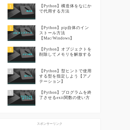
【Python】構造体をなにか
1
で代用する方法
【Python】pip自体のイン
2
ストール方法
【Mac/Windows】
【Python】オブジェクトを
3
削除してメモリを解放する
【Python】型ヒントで使用
4
する型を指定しよう【アノ
テーション】
【Python】プログラムを終
5
了させるexit関数の使い方
スポンサーリンク