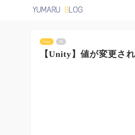
Unity
PR
【Unity】値が変更