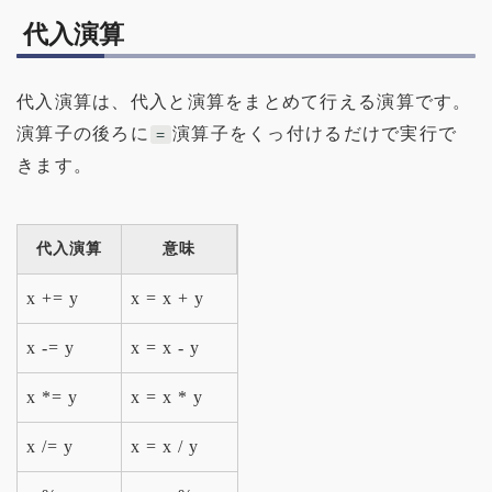
代入演算
代入演算は、代入と演算をまとめて行える演算です。
演算子の後ろに
演算子をくっ付けるだけで実行で
=
きます。
代入演算
意味
x += y
x = x + y
x -= y
x = x - y
x *= y
x = x * y
x /= y
x = x / y