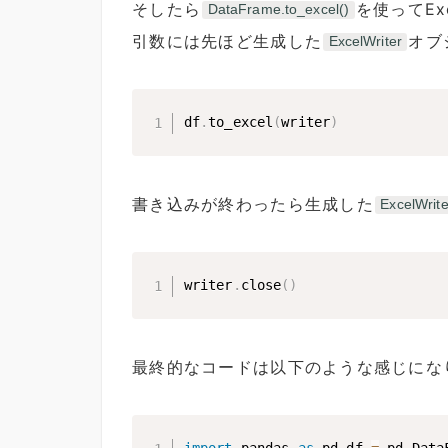
そしたら
を使ってEx
DataFrame.to_excel()
引数には先ほど生成した
オブ
ExcelWriter
df
.
to_excel
(
writer
)
書き込みが終わったら生成した
ExcelWrite
writer
.
close
(
)
最終的なコードは以下のような感じにな
import
 pandas 
as
 pd df 
=
 pd
.
Data