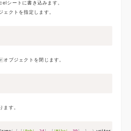
celシートに書き込みます。
ジェクトを指定します。
オブジェクトを閉じます。
r
ります。
Frame
(
[
[
'Bob'
,
24
]
,
[
'Mike'
,
39
]
,
]
,
)
 writer 
=
 pd
.
Ex