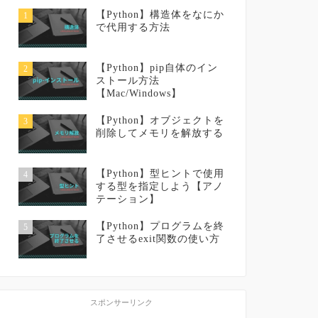
【Python】構造体をなにか
1
で代用する方法
【Python】pip自体のイン
2
ストール方法
【Mac/Windows】
【Python】オブジェクトを
3
削除してメモリを解放する
【Python】型ヒントで使用
4
する型を指定しよう【アノ
テーション】
【Python】プログラムを終
5
了させるexit関数の使い方
スポンサーリンク