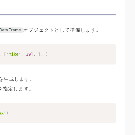
オブジェクトとして準備します。
DataFrame
,
[
'Mike'
,
39
]
,
]
,
)
を生成します。
を指定します。
sx'
)