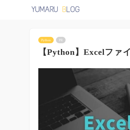
Python
PR
【Python】Excel