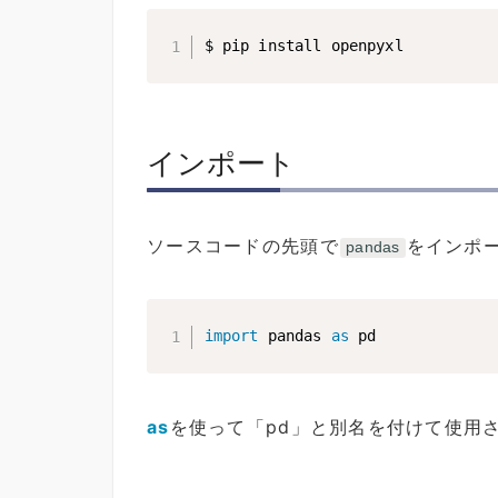
$ pip install openpyxl
インポート
ソースコードの先頭で
をインポ
pandas
import
 pandas 
as
 pd
as
を使って「pd」と別名を付けて使用