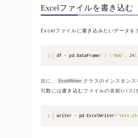
Excelファイルを書き込む
Excelファイルに書き込みたいデータを
df 
=
 pd
.
DataFrame
(
[
[
'Bob'
,
24
]
次に、
クラスのインスタンス
ExcelWriter
引数には書き込むファイルの名前(パス)
writer 
=
 pd
.
ExcelWriter
(
'test.xl